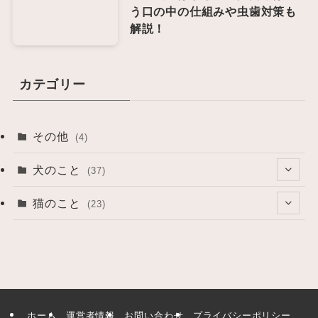
う口の中の仕組みや虫歯対策も
解説！
カテゴリー
その他
(4)
犬のこと
(37)
(1)
猫のこと
(23)
(7)
(1)
(3)
(2)
(26)
(9)
ホーム
運営者情報
お問い合わせ
プライバシーポリシー