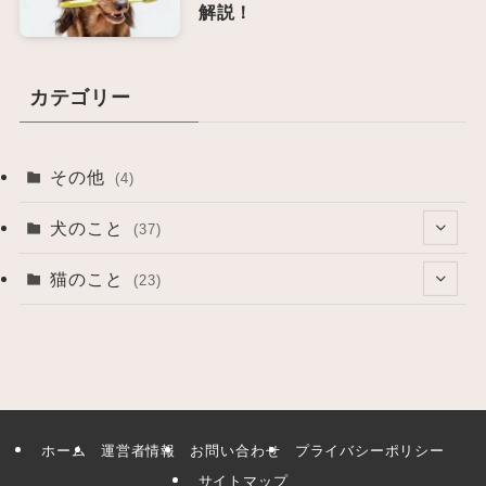
解説！
カテゴリー
その他
(4)
犬のこと
(37)
(1)
猫のこと
(23)
(7)
(1)
(3)
(2)
(26)
(9)
ホーム
運営者情報
お問い合わせ
プライバシーポリシー
(3)
サイトマップ