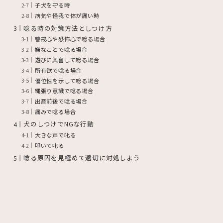
子犬を守る時
病気や怪我で体が痛い時
唸る時の対策方法としつけ方
警戒心や恐怖心で唸る場合
嫌なことで唸る場合
遊びに興奮して唸る場合
所有欲で唸る場合
優位性を示して唸る場合
縄張り意識で唸る場合
出産前後で唸る場合
痛みで唸る場合
犬のしつけでNGな行動
大きな声で叱る
叩いて叱る
唸る原因を見極めて適切に対処しよう