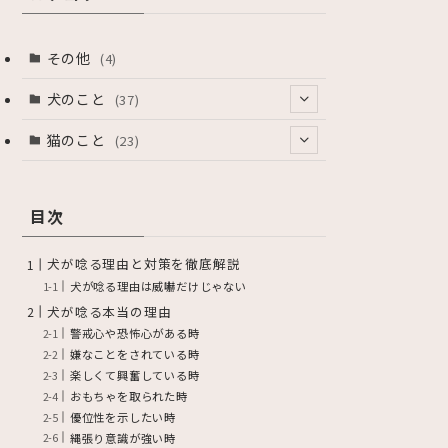
その他
(4)
犬のこと
(37)
(1)
猫のこと
(23)
(7)
(1)
目次
(3)
(2)
(26)
(9)
犬が唸る理由と対策を徹底解説
犬が唸る理由は威嚇だけじゃない
(3)
犬が唸る本当の理由
(1)
警戒心や恐怖心がある時
嫌なことをされている時
(7)
楽しくて興奮している時
おもちゃを取られた時
優位性を示したい時
縄張り意識が強い時