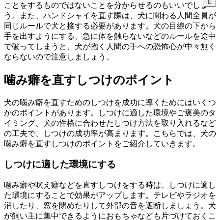
ことをするものではないことを分からせるのもいいでしょ
う。また、ハンドシャイを直す際は、犬に関わる人間全員が
同じルールで犬と接する必要があります。犬の目線の下から
手を出すようにする、急に体を触らないなどのルールを途中
で破ってしまうと、犬が抱く人間の手への恐怖心が中々無く
ならないので注意しましょう。
噛み癖を直すしつけのポイント
犬の噛み癖を直すためのしつけを成功に導くためにはいくつ
かのポイントがあります。しつけに適した環境やご褒美のタ
イミング、犬の性格に合わせたしつけ方法を取り入れるなど
の工夫で、しつけの成功率が高まります。こちらでは、犬の
噛み癖を直すしつけのポイントをご紹介していきます。
しつけに適した環境にする
噛み癖や吠え癖などを直すしつけをする時は、しつけに適し
た環境にすることで効果がアップします。テレビやラジオを
消したり、窓を閉めたりして外部の音を遮断しましょう。犬
が飼い主に集中できるようにおもちゃなども片づけておくこ