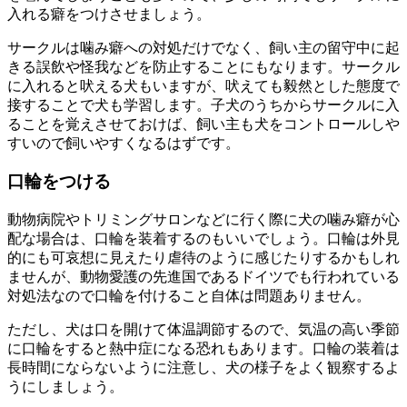
入れる癖をつけさせましょう。
サークルは噛み癖への対処だけでなく、飼い主の留守中に起
きる誤飲や怪我などを防止することにもなります。サークル
に入れると吠える犬もいますが、吠えても毅然とした態度で
接することで犬も学習します。子犬のうちからサークルに入
ることを覚えさせておけば、飼い主も犬をコントロールしや
すいので飼いやすくなるはずです。
口輪をつける
動物病院やトリミングサロンなどに行く際に犬の噛み癖が心
配な場合は、口輪を装着するのもいいでしょう。口輪は外見
的にも可哀想に見えたり虐待のように感じたりするかもしれ
ませんが、動物愛護の先進国であるドイツでも行われている
対処法なので口輪を付けること自体は問題ありません。
ただし、犬は口を開けて体温調節するので、気温の高い季節
に口輪をすると熱中症になる恐れもあります。口輪の装着は
長時間にならないように注意し、犬の様子をよく観察するよ
うにしましょう。