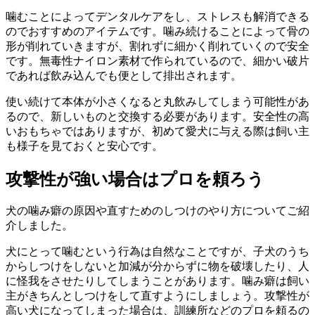
噛むことによってデンタルケアをし、ストレスも解消できる
のでおすすめのアイテムです。噛み続けることによって骨の
形が削れていきますが、割れずに細かく削れていくので安全
です。無毒性ナイロン素材で作られているので、細かい破片
であれば飲み込んでも便として排出されます。
使い続けて本体が小さくなると丸飲みしてしまう可能性があ
るので、新しいものと交換する必要があります。安全性の高
いおもちゃではありますが、初めて愛犬に与える際は飼い主
も様子を見ておくと安心です。
攻撃性が強い場合はプロを頼ろう
犬の噛み癖の原因や直すためのしつけのやり方についてご紹
介しました。
犬にとって噛むという行為は自然なことですが、子犬のうち
からしつけをしないと加減が分からずに物を破壊したり、人
に怪我をさせたりしてしまうことがあります。噛み癖は飼い
主がきちんとしつけをして直すようにしましょう。攻撃性が
高い犬になってしまった場合は、訓練所などのプロを頼るの