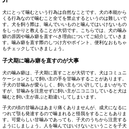
犬にとって噛むという行為は自然なことです。犬の本能から
くる行為なので噛むこと全てを禁止するというのは難しいで
す。犬を飼う際は、噛んでいいものと噛んではいけないもの
をしっかりと教えることが大切です。こちらでは、犬の噛み
癖の原因や噛み癖を直すべき理由についてご紹介していきま
す。噛み癖を直す際のしつけ方やポイント、便利なおもちゃ
もチェックしていきましょう。
子犬期に噛み癖を直すのが大事
犬の噛み癖は、子犬期に直すことが大切です。犬はコミュニ
ケーションとして飼い主の手を甘噛みすることがあります。
子犬の甘噛みが愛らしく、飼い主もつい許してしまいがちで
すが、甘噛みを注意せずに飼い主がニコニコしていると犬は
噛むと飼い主が喜ぶと勘違いしてしまいます。
子犬の頃の甘噛みはあまり痛くありませんが、成犬になるに
つれて顎も発達するので噛まれると怪我をすることもありま
す。可愛らしい甘噛みであっても、子犬のうちから注意する
ようにしましょう。人を噛んではいけないということを子犬