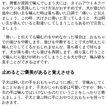
す。興奮が原因で噛んでしまう犬には、タイムアウト＆クー
ルダウンを意識したしつけ方法がおすすめです。犬が遊びの
途中に飼い主を噛んだ時は落ち着いた口調で「痛い」と伝え
ましょう。この時、大げさに痛いと言ってしまうと、犬は飼
い主が喜んでいると勘違いしてしまうこともあるので注意し
ましょう。
「痛い」と伝えても噛むのをやめなかった場合は、おもちゃ
での遊びを中断します。遊びを中断することで犬が吠えたり
噛んだりしてくるかもしれませんが、落ち着くまで待ちま
す。犬が落ち着いたら遊びを再開します。繰り返し行うこと
で噛んだら遊びが終わってしまうことを犬が学び、噛み癖を
直すことができるはずです。
止めるとご褒美があると覚えさせる
子犬は飼い主の手をおもちゃのように感じて、甘噛みしてく
ることがあります。子犬がじゃれる姿は可愛いですが、飼い
主の手は噛んではいけないものだということをしっかりと教
えましょう。子犬と遊ぶ時に手におやつとおもちゃを持って
おきます。