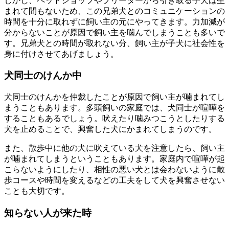
しかし、ペットショップやブリーダーから引き取る子犬は生
まれて間もないため、この兄弟犬とのコミュニケーションの
時間を十分に取れずに飼い主の元にやってきます。力加減が
分からないことが原因で飼い主を噛んでしまうことも多いで
す。兄弟犬との時間が取れない分、飼い主が子犬に社会性を
身に付けさせてあげましょう。
犬同士のけんか中
犬同士のけんかを仲裁したことが原因で飼い主が噛まれてし
まうこともあります。多頭飼いの家庭では、犬同士が喧嘩を
することもあるでしょう。吠えたり噛みつこうとしたりする
犬を止めることで、興奮した犬にかまれてしまうのです。
また、散歩中に他の犬に吠えている犬を注意したら、飼い主
が噛まれてしまうということもあります。家庭内で喧嘩が起
こらないようにしたり、相性の悪い犬とは会わないように散
歩コースや時間を変えるなどの工夫をして犬を興奮させない
ことも大切です。
知らない人が来た時