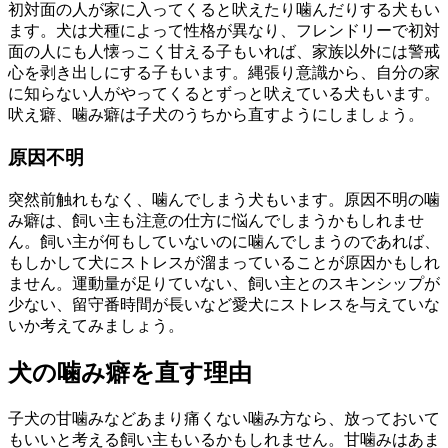
初対面の人が家に入ってくると吠えたり噛んだりする犬もい
ます。犬は犬種によって性格が異なり、フレンドリーで初対
面の人にも人懐っこく甘える子もいれば、家族以外には警戒
心を剥き出しにする子もいます。縄張り意識から、自分の家
に知らない人がやってくるとずっと吠えている犬もいます。
吠え癖、噛み癖は子犬のうちから直すようにしましょう。
原因不明
突然前触れもなく、噛んでしまう犬もいます。原因不明の噛
み癖は、飼い主も注意の仕方に悩んでしまうかもしれませ
ん。飼い主が何もしていないのに噛んでしまうのであれば、
もしかして犬にストレスが溜まっていることが原因かもしれ
ません。運動量が足りていない、飼い主とのスキンシップが
少ない、留守番時間が長いなど愛犬にストレスを与えていな
いか考えてみましょう。
犬の噛み癖を直す理由
子犬の甘噛みなどあまり痛くない噛み方なら、放っておいて
もいいと考える飼い主もいるかもしれません。甘噛みはあま