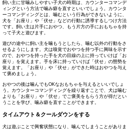
飼い主に甘噛みしやすい子犬の時期は、カウンターコマンデ
ィングという方法で噛み癖を直すといいでしょう。カウンタ
ーコマンディングとは、噛むという行為ができないように、
犬を「お座り」や「伏せ」などの行動に誘導するしつけ方法
です。飼い主は片手におやつ、もう片方の手におもちゃを持
って子犬と遊びます。
遊びの途中に飼い主を噛もうとしたら、噛む以外の行動をさ
せるようにします。犬は嗅覚でおやつを持つ手に興味を示す
ので、おやつを持った手を犬の目線の上に持っていけば「お
座り」を覚えます。手を床に持っていけば「伏せ」の態勢を
覚えます。「お座り」や「伏せ」ができた時はおやつを与え
て褒めましょう。
おやつの後は噛んでもOKなおもちゃを与えるといいでしょ
う。カウンターコマンディングを繰り返すことで、犬は噛む
よりも「お座り」や「伏せ」でご褒美をもらう方が得だとい
うことを学び、噛み癖を直すことができます。
タイムアウト＆クールダウンをする
犬は遊ぶことで興奮状態になり、噛んでしまうことがありま