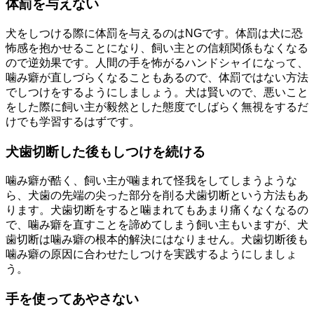
体罰を与えない
犬をしつける際に体罰を与えるのはNGです。体罰は犬に恐
怖感を抱かせることになり、飼い主との信頼関係もなくなる
ので逆効果です。人間の手を怖がるハンドシャイになって、
噛み癖が直しづらくなることもあるので、体罰ではない方法
でしつけをするようにしましょう。犬は賢いので、悪いこと
をした際に飼い主が毅然とした態度でしばらく無視をするだ
けでも学習するはずです。
犬歯切断した後もしつけを続ける
噛み癖が酷く、飼い主が噛まれて怪我をしてしまうような
ら、犬歯の先端の尖った部分を削る犬歯切断という方法もあ
ります。犬歯切断をすると噛まれてもあまり痛くなくなるの
で、噛み癖を直すことを諦めてしまう飼い主もいますが、犬
歯切断は噛み癖の根本的解決にはなりません。犬歯切断後も
噛み癖の原因に合わせたしつけを実践するようにしましょ
う。
手を使ってあやさない