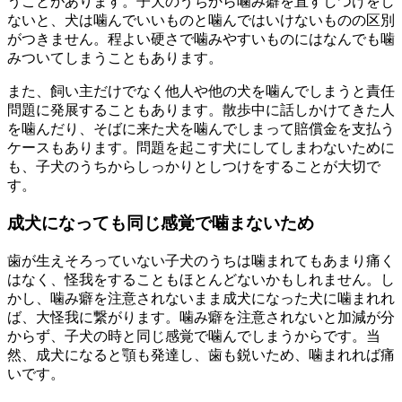
うことがあります。子犬のうちから噛み癖を直すしつけをし
ないと、犬は噛んでいいものと噛んではいけないものの区別
がつきません。程よい硬さで噛みやすいものにはなんでも噛
みついてしまうこともあります。
また、飼い主だけでなく他人や他の犬を噛んでしまうと責任
問題に発展することもあります。散歩中に話しかけてきた人
を噛んだり、そばに来た犬を噛んでしまって賠償金を支払う
ケースもあります。問題を起こす犬にしてしまわないために
も、子犬のうちからしっかりとしつけをすることが大切で
す。
成犬になっても同じ感覚で噛まないため
歯が生えそろっていない子犬のうちは噛まれてもあまり痛く
はなく、怪我をすることもほとんどないかもしれません。し
かし、噛み癖を注意されないまま成犬になった犬に噛まれれ
ば、大怪我に繋がります。噛み癖を注意されないと加減が分
からず、子犬の時と同じ感覚で噛んでしまうからです。当
然、成犬になると顎も発達し、歯も鋭いため、噛まれれば痛
いです。