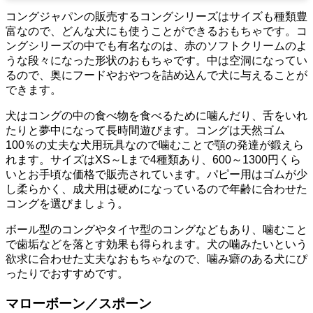
コングジャパンの販売するコングシリーズはサイズも種類豊
富なので、どんな犬にも使うことができるおもちゃです。コ
ングシリーズの中でも有名なのは、赤のソフトクリームのよ
うな段々になった形状のおもちゃです。中は空洞になってい
るので、奥にフードやおやつを詰め込んで犬に与えることが
できます。
犬はコングの中の食べ物を食べるために噛んだり、舌をいれ
たりと夢中になって長時間遊びます。コングは天然ゴム
100％の丈夫な犬用玩具なので噛むことで顎の発達が鍛えら
れます。サイズはXS～Lまで4種類あり、600～1300円くら
いとお手頃な価格で販売されています。パピー用はゴムが少
し柔らかく、成犬用は硬めになっているので年齢に合わせた
コングを選びましょう。
ボール型のコングやタイヤ型のコングなどもあり、噛むこと
で歯垢などを落とす効果も得られます。犬の噛みたいという
欲求に合わせた丈夫なおもちゃなので、噛み癖のある犬にぴ
ったりでおすすめです。
マローボーン／スポーン