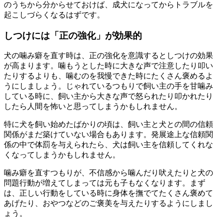
のうちから分からせておけば、成犬になってからトラブルを
起こしづらくなるはずです。
しつけには「正の強化」が効果的
犬の噛み癖を直す時は、正の強化を意識するとしつけの効果
が高まります。噛もうとした時に大きな声で注意したり叩い
たりするよりも、噛むのを我慢できた時にたくさん褒めるよ
うにしましょう。じゃれているつもりで飼い主の手を甘噛み
している時に、飼い主から大きな声で怒られたり叩かれたり
したら人間を怖いと思ってしまうかもしれません。
特に犬を飼い始めたばかりの頃は、飼い主と犬との間の信頼
関係がまだ築けていない場合もあります。発展途上な信頼関
係の中で体罰を与えられたら、犬は飼い主を信頼してくれな
くなってしまうかもしれません。
噛み癖を直すつもりが、不信感から噛んだり吠えたりと犬の
問題行動が増えてしまっては元も子もなくなります。まず
は、正しい行動をしている時に身体を撫でてたくさん褒めて
あげたり、おやつなどのご褒美を与えたりするようにしまし
ょう。